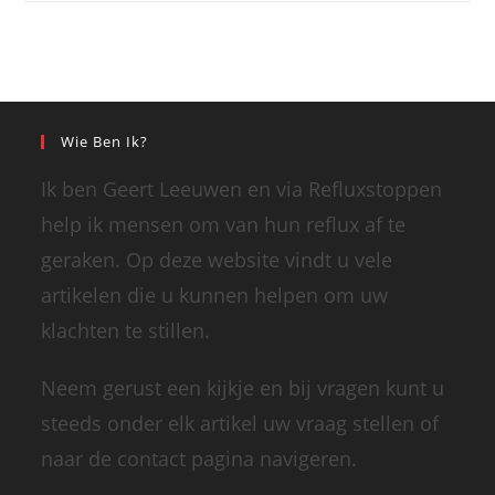
Wie Ben Ik?
Ik ben Geert Leeuwen en via Refluxstoppen
help ik mensen om van hun reflux af te
geraken. Op deze website vindt u vele
artikelen die u kunnen helpen om uw
klachten te stillen.
Neem gerust een kijkje en bij vragen kunt u
steeds onder elk artikel uw vraag stellen of
naar de contact pagina navigeren.