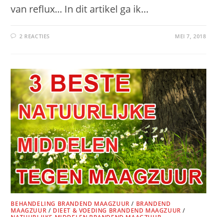
van reflux... In dit artikel ga ik…
2 REACTIES
MEI 7, 2018
BEHANDELING BRANDEND MAAGZUUR
/
BRANDEND
MAAGZUUR
/
DIEET & VOEDING BRANDEND MAAGZUUR
/