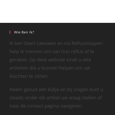
Wie Ben Ik?
Ik ben Geert Leeuwen en via Refluxstoppen
help ik mensen om van hun reflux af te
geraken. Op deze website vindt u vele
artikelen die u kunnen helpen om uw
klachten te stillen.
Neem gerust een kijkje en bij vragen kunt u
steeds onder elk artikel uw vraag stellen of
naar de contact pagina navigeren.