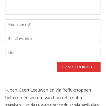
Voer
je
naam
Voer
of
je
gebruikersnaam
e-
Voer
in
mail
je
om
in
site
te
om
URL
reageren
te
in
kunnen
(optioneel)
reageren
Ik ben Geert Leeuwen en via Refluxstoppen
help ik mensen om van hun reflux af te
geraken. Op deze website vindt u vele artikelen