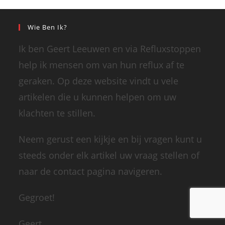
Wie Ben Ik?
Ik ben Geert Leeuwen en via Refluxstoppen
help ik mensen om van hun reflux af te
geraken. Op deze website vindt u vele
artikelen die u kunnen helpen om uw
klachten te stillen.
Neem gerust een kijkje en bij vragen kunt u
steeds onder elk artikel uw vraag stellen of
naar de contact pagina navigeren.
Gegroet!
Geert