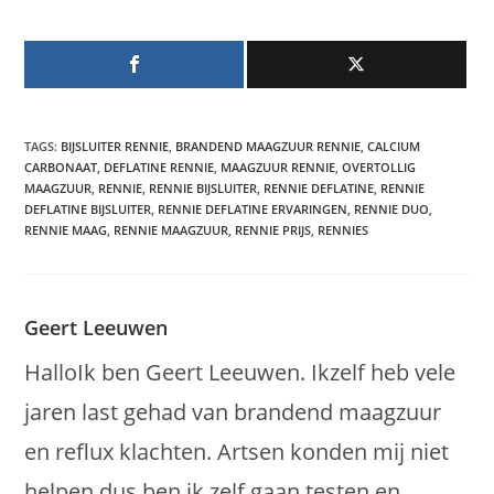
TAGS
:
BIJSLUITER RENNIE
,
BRANDEND MAAGZUUR RENNIE
,
CALCIUM
CARBONAAT
,
DEFLATINE RENNIE
,
MAAGZUUR RENNIE
,
OVERTOLLIG
MAAGZUUR
,
RENNIE
,
RENNIE BIJSLUITER
,
RENNIE DEFLATINE
,
RENNIE
DEFLATINE BIJSLUITER
,
RENNIE DEFLATINE ERVARINGEN
,
RENNIE DUO
,
RENNIE MAAG
,
RENNIE MAAGZUUR
,
RENNIE PRIJS
,
RENNIES
Geert Leeuwen
HalloIk ben Geert Leeuwen. Ikzelf heb vele
jaren last gehad van brandend maagzuur
en reflux klachten. Artsen konden mij niet
helpen dus ben ik zelf gaan testen en