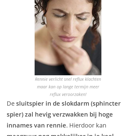
Rennie verlicht snel reflux klachten
maar kan op lange termijn meer
reflux veroorzaken!
De
sluitspier in de slokdarm (sphincter
spier) zal hevig verzwakken bij hoge
innames van rennie
. Hierdoor kan