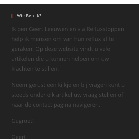
Wie Ben Ik?
Ik ben Geert Leeuwen en via Refluxstoppen
help ik mensen om van hun reflux af te
geraken. Op deze website vindt u vele
artikelen die u kunnen helpen om uw
klachten te stillen.
Neem gerust een kijkje en bij vragen kunt u
steeds onder elk artikel uw vraag stellen of
naar de contact pagina navigeren.
Gegroet!
Geert