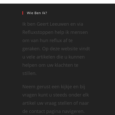
Wie Ben Ik?
Ik ben Geert Leeuwen en via
Refluxstoppen help ik mensen
om van hun reflux af te
geraken. Op deze website vindt
u vele artikelen die u kunnen
helpen om uw klachten te
stillen.
Neem gerust een kijkje en bij
vragen kunt u steeds onder elk
artikel uw vraag stellen of naar
de contact pagina navigeren.