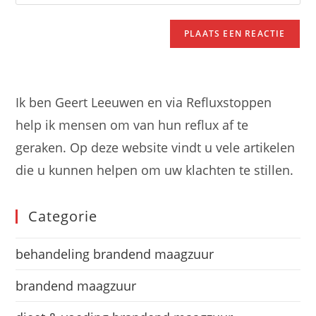
je
om
in
site
te
om
URL
reageren
te
in
kunnen
(optioneel)
reageren
Ik ben Geert Leeuwen en via Refluxstoppen
help ik mensen om van hun reflux af te
geraken. Op deze website vindt u vele artikelen
die u kunnen helpen om uw klachten te stillen.
Categorie
behandeling brandend maagzuur
brandend maagzuur