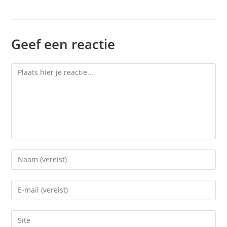
Geef een reactie
Reactie
Voer
je
naam
Voer
of
je
gebruikersnaam
e-
Voer
in
mail