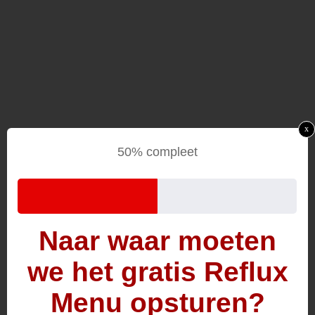
x
50% compleet
Naar waar moeten
we het gratis Reflux
Menu opsturen?