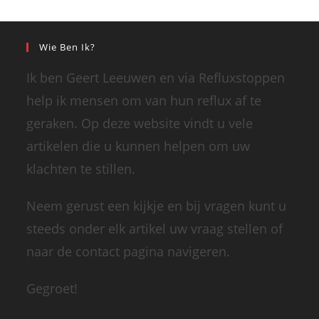
Wie Ben Ik?
Ik ben Geert Leeuwen en via Refluxstoppen
help ik mensen om van hun reflux af te
geraken. Op deze website vindt u vele
artikelen die u kunnen helpen om uw
klachten te stillen.
Neem gerust een kijkje en bij vragen kunt u
steeds onder elk artikel uw vraag stellen of
naar de contact pagina navigeren.
Gegroet!