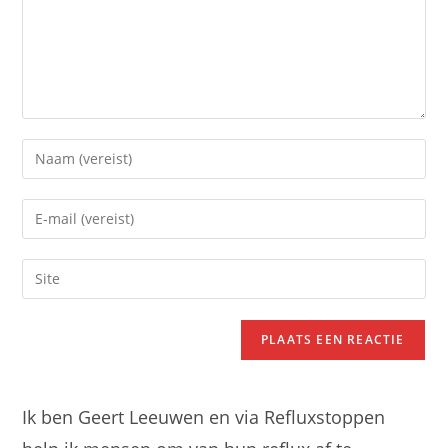
Voer
je
naam
Voer
of
je
gebruikersnaam
e-
Voer
in
mail
je
om
in
site
te
om
URL
reageren
te
in
kunnen
(optioneel)
reageren
Ik ben Geert Leeuwen en via Refluxstoppen