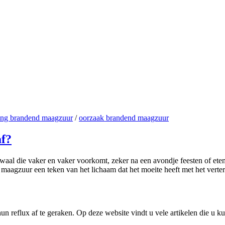
ing brandend maagzuur
/
oorzaak brandend maagzuur
af?
waal die vaker en vaker voorkomt, zeker na een avondje feesten of ete
end maagzuur een teken van het lichaam dat het moeite heeft met het ver
reflux af te geraken. Op deze website vindt u vele artikelen die u ku