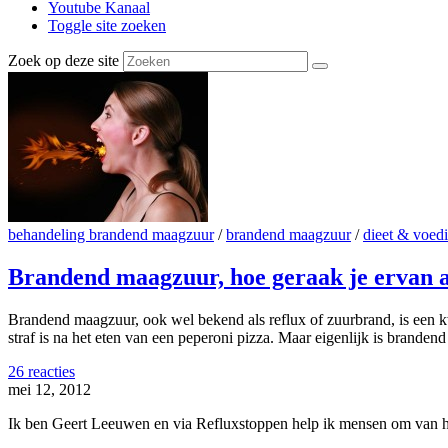
Youtube Kanaal
Toggle site zoeken
Zoek op deze site
behandeling brandend maagzuur
/
brandend maagzuur
/
dieet & voed
Brandend maagzuur, hoe geraak je ervan 
Brandend maagzuur, ook wel bekend als reflux of zuurbrand, is een k
straf is na het eten van een peperoni pizza. Maar eigenlijk is brand
26 reacties
mei 12, 2012
Ik ben Geert Leeuwen en via Refluxstoppen help ik mensen om van hun 