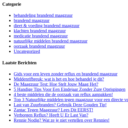
Categorie
behandeling brandend maagzuur
brandend maagzuur
dieet & voeding brandend maagzuur
klachten brandend maagzuur
medicatie brandend maagzuur
natuurlijke middelen brandend maagzuur
oorzaak brandend maagzuur
Uncategorized
Laatste Berichten
Gids voor een leven zonder reflux en brandend maagzuur
Middenrifbreuk: wat is het en hoe behandel je dit?
De Maagzuur Test: Hoe Stelt Jouw Maag Het?
5 Handige Tips Voor Een Eindejaar Zonder Zure Oprispingen
4 beste middelen die de oorzaak van reflux aanpakken!
Top 3 Natuurlijke middelen tegen maagzuur voor een directe v
Last van Zuurbranden? Gebruik Deze Gouden Tip!
Zantac Tegen Maagzuur? Lees Dit EERST!
Verborgen Reflux? Heeft U Er Last Van?
Rennie Nodig? Wat ze je niet vertellen over Rennies!