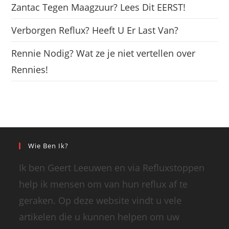
Zantac Tegen Maagzuur? Lees Dit EERST!
Verborgen Reflux? Heeft U Er Last Van?
Rennie Nodig? Wat ze je niet vertellen over
Rennies!
Wie Ben Ik?
Ik ben Geert Leeuwen en via Refluxstoppen
help ik mensen om van hun reflux af te
geraken. Op deze website vindt u vele
artikelen die u kunnen helpen om uw